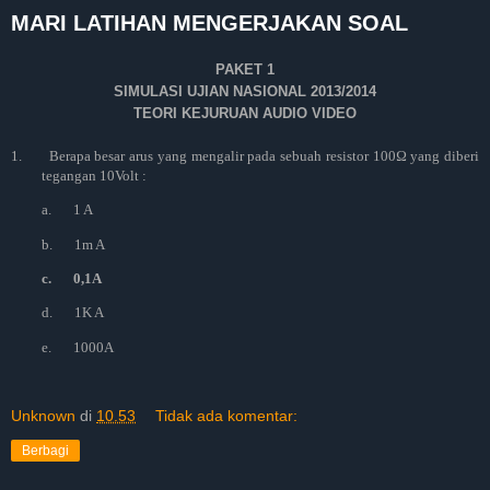
MARI LATIHAN MENGERJAKAN SOAL
PAKET 1
SIMULASI UJIAN NASIONAL 2013/2014
TEORI KEJURUAN AUDIO VIDEO
1.
Berapa besar arus yang mengalir pada sebuah resistor 100Ω yang diberi
tegangan 10Volt :
a.
1 A
b.
1m A
c.
0,1A
d.
1K A
e.
1000A
Unknown
di
10.53
Tidak ada komentar:
Berbagi